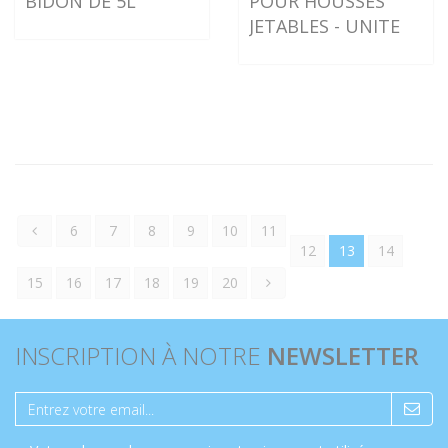
BIDON DE 5L
POUR HOUSSES
JETABLES - UNITE
6
7
8
9
10
11
12
13
14
15
16
17
18
19
20
INSCRIPTION À NOTRE
NEWSLETTER