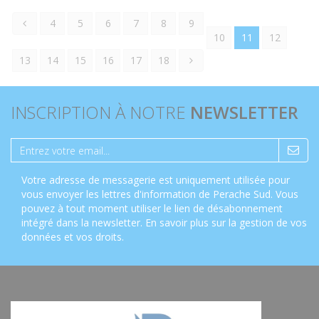
4
5
6
7
8
9
10
11
12
13
14
15
16
17
18
INSCRIPTION À NOTRE
NEWSLETTER
Votre adresse de messagerie est uniquement utilisée pour
vous envoyer les lettres d'information de Perache Sud. Vous
pouvez à tout moment utiliser le lien de désabonnement
intégré dans la newsletter.
En savoir plus sur la gestion de vos
données et vos droits
.