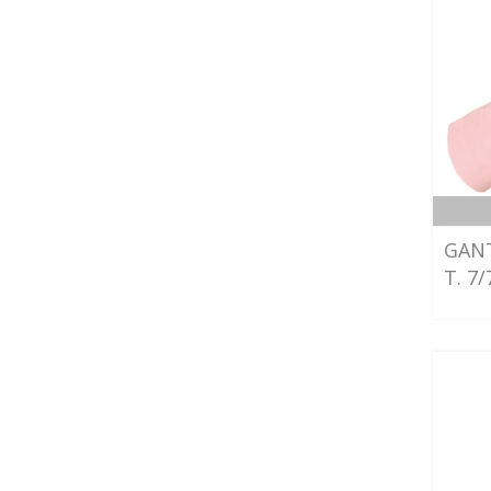
GAN
T. 7/