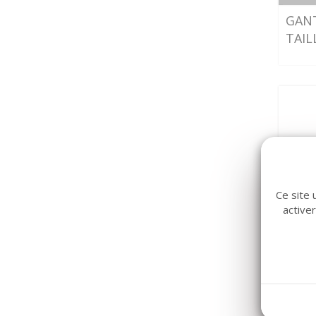
GAN
TAILL
Ce site 
active
GANT
BOIT