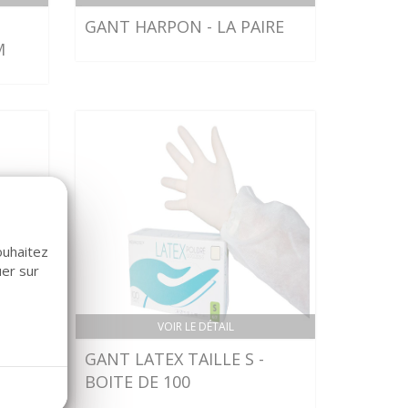
GANT HARPON - LA PAIRE
M
ouhaitez
uer sur
VOIR LE DÉTAIL
-
GANT LATEX TAILLE S -
BOITE DE 100