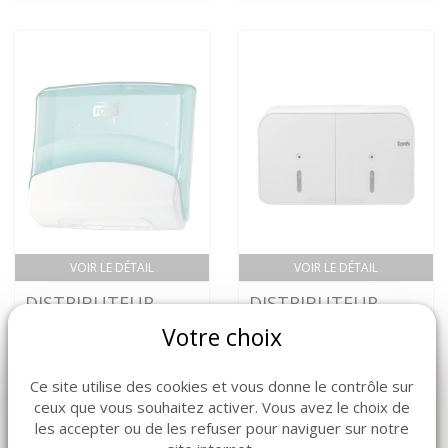
VOIR LE DÉTAIL
VOIR LE DÉTAIL
DISTRIBUTEUR
DISTRIBUTEUR
CHIFFON
DOUBLE MINI
Votre choix
NETTOYAGE TORK
JUMBO QUART GRIS
BLANC - W4 UNITE
- UNITE
Ce site utilise des cookies et vous donne le contrôle sur
ceux que vous souhaitez activer. Vous avez le choix de
les accepter ou de les refuser pour naviguer sur notre