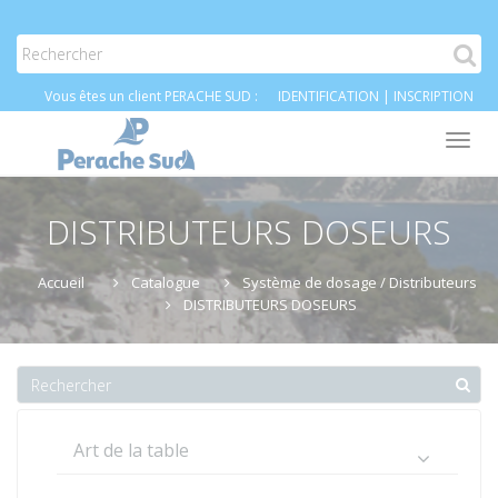
Vous êtes un client PERACHE SUD :
IDENTIFICATION
|
INSCRIPTION
Tog
nav
DISTRIBUTEURS DOSEURS
Accueil
Catalogue
Système de dosage / Distributeurs
DISTRIBUTEURS DOSEURS
Art de la table