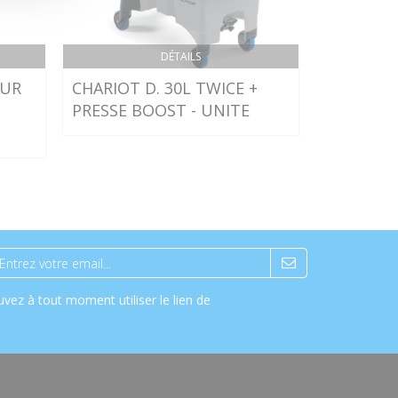
DÉTAILS
OUR
CHARIOT D. 30L TWICE +
HYGI GR
PRESSE BOOST - UNITE
DOUCE 5L
BIDON DE
vez à tout moment utiliser le lien de