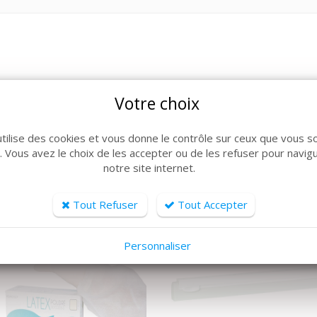
Votre choix
ARTICLES CONNEXES
lle de produits, découvrez également ces produits plébiscit
utilise des cookies et vous donne le contrôle sur ceux que vous s
r. Vous avez le choix de les accepter ou de les refuser pour navig
notre site internet.
Tout Refuser
Tout Accepter
Personnaliser