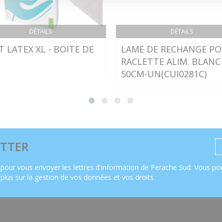
DÉTAILS
DÉTAILS
 LATEX XL - BOITE DE
LAME DE RECHANGE P
RACLETTE ALIM. BLANC
50CM-UN(CUI0281C)
TTER
pour vous envoyer les lettres d'information de Perache Sud. Vous pou
 plus sur la gestion de vos données et vos droits
.