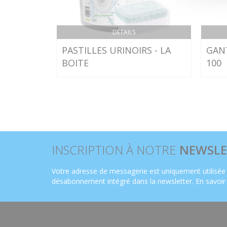
DÉTAILS
PASTILLES URINOIRS - LA
GANT
BOITE
100
INSCRIPTION À NOTRE
NEWSLE
Votre adresse de messagerie est uniquement utilisée 
désabonnement intégré dans la newsletter.
En savoir