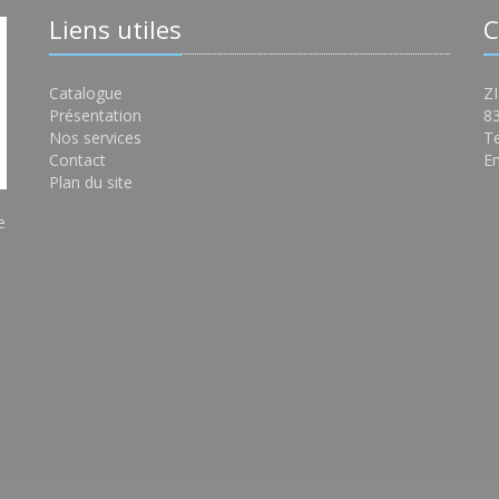
Liens utiles
C
Catalogue
ZI
Présentation
8
Nos services
Te
Contact
Em
Plan du site
e
s