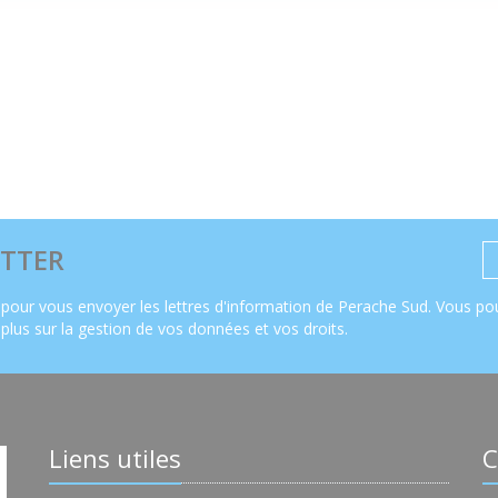
TTER
pour vous envoyer les lettres d'information de Perache Sud. Vous pou
 plus sur la gestion de vos données et vos droits
.
Liens utiles
C