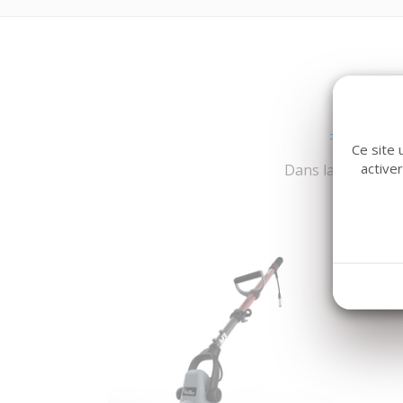
Ce site 
active
Dans la même fami