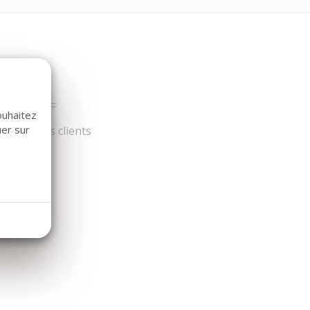
ouhaitez
uer sur
és par nos clients