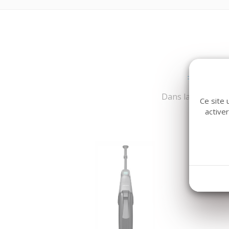
Dans la même fami
Ce site 
active