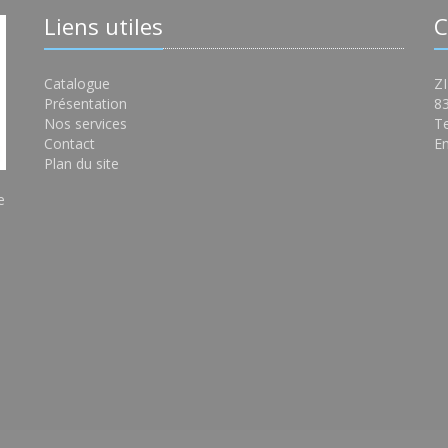
Liens utiles
C
Catalogue
ZI
Présentation
8
Nos services
Te
Contact
Em
Plan du site
e
s