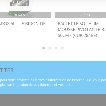
DÉTAILS
DÉTAILS
DOX 5L - LE BIDON DE
RACLETTE SOL ALIM.
MOUSSE PIVOTANTE B
50CM - (CUI0284BE)
TTER
pour vous envoyer les lettres d'information de Perache Sud. Vous pou
 plus sur la gestion de vos données et vos droits
.