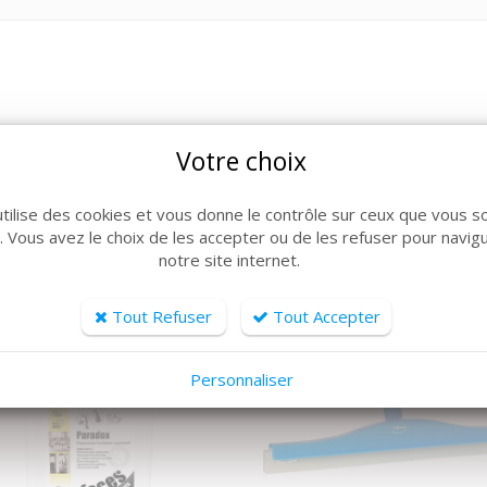
Votre choix
ARTICLES CONNEXES
lle de produits, découvrez également ces produits plébiscit
utilise des cookies et vous donne le contrôle sur ceux que vous s
r. Vous avez le choix de les accepter ou de les refuser pour navig
notre site internet.
Tout Refuser
Tout Accepter
Personnaliser