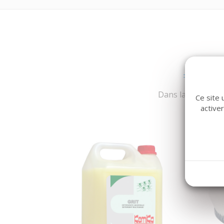
Dans la même fami
Ce site 
active