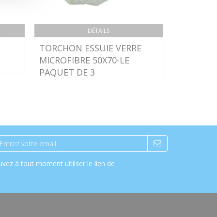
DÉTAILS
TORCHON ESSUIE VERRE
BROSSE 
MICROFIBRE 50X70-LE
- UNITE
PAQUET DE 3
vez à tout moment utiliser le lien de