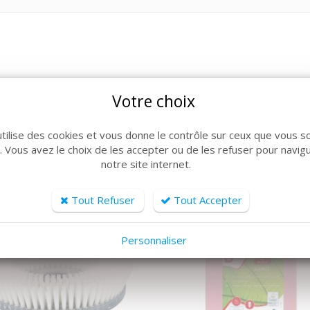
Votre choix
ARTICLES CONNEXES
lle de produits, découvrez également ces produits plébiscit
utilise des cookies et vous donne le contrôle sur ceux que vous s
r. Vous avez le choix de les accepter ou de les refuser pour navig
notre site internet.
Tout Refuser
Tout Accepter
Personnaliser