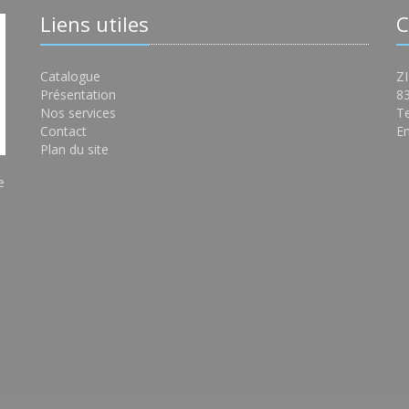
Liens utiles
C
Catalogue
ZI
Présentation
8
Nos services
Te
Contact
Em
Plan du site
e
s