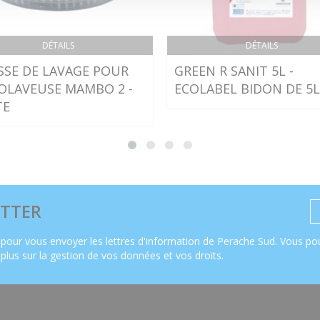
DÉTAILS
DÉTAILS
SSE DE LAVAGE POUR
GREEN R SANIT 5L -
OLAVEUSE MAMBO 2 -
ECOLABEL BIDON DE 5L
TE
TTER
pour vous envoyer les lettres d'information de Perache Sud. Vous pou
 plus sur la gestion de vos données et vos droits
.