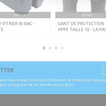
DÉTAILS
DÉTAILS
 VITRIER BI-BAC -
GANT DE PROTECTION
TE
HPPE TAILLE 10 - LA PA
TTER
pour vous envoyer les lettres d'information de Perache Sud. Vous pou
 plus sur la gestion de vos données et vos droits
.