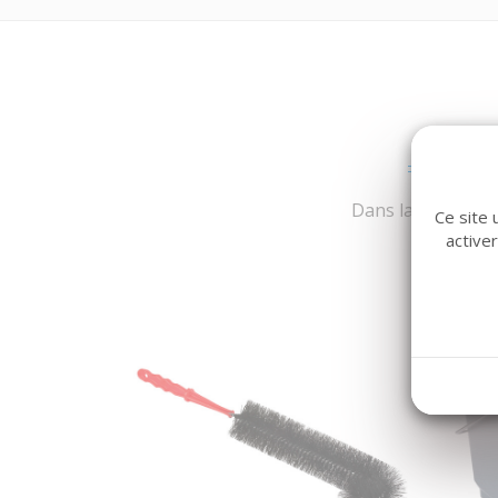
Dans la même fami
Ce site 
active