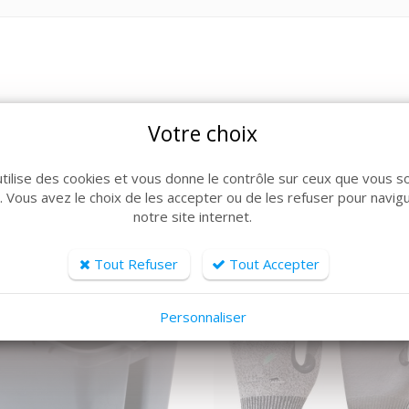
Votre choix
ARTICLES CONNEXES
lle de produits, découvrez également ces produits plébiscit
utilise des cookies et vous donne le contrôle sur ceux que vous s
r. Vous avez le choix de les accepter ou de les refuser pour navig
notre site internet.
Tout Refuser
Tout Accepter
Personnaliser