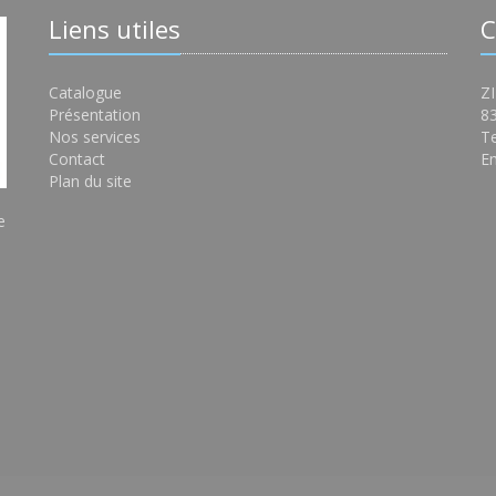
Liens utiles
C
Catalogue
ZI
Présentation
8
Nos services
Te
Contact
Em
Plan du site
e
s