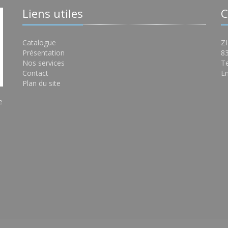
Liens utiles
C
Catalogue
ZI
Présentation
8
Nos services
Te
Contact
Em
Plan du site
e
s