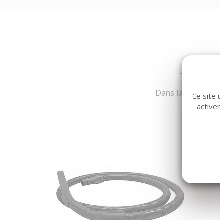
Dans la même fami
Ce site 
active