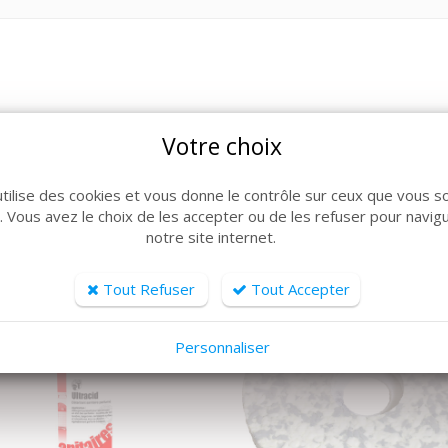
Votre choix
ARTICLES CONNEXES
lle de produits, découvrez également ces produits plébiscit
utilise des cookies et vous donne le contrôle sur ceux que vous s
r. Vous avez le choix de les accepter ou de les refuser pour navig
notre site internet.
Tout Refuser
Tout Accepter
Personnaliser