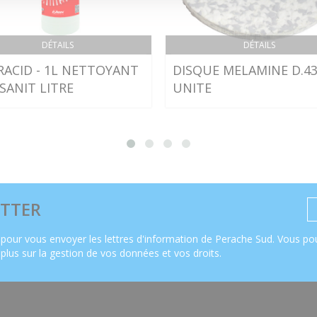
DÉTAILS
DÉTAILS
RACID - 1L NETTOYANT
DISQUE MELAMINE D.43
SANIT LITRE
UNITE
TTER
pour vous envoyer les lettres d'information de Perache Sud. Vous pou
 plus sur la gestion de vos données et vos droits
.