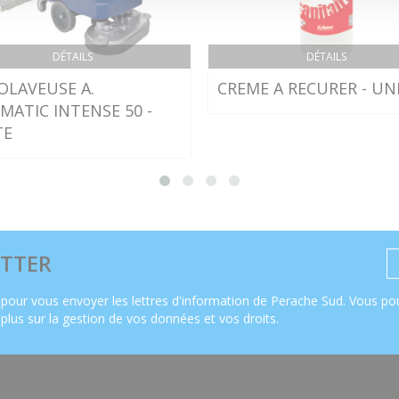
DÉTAILS
DÉTAILS
OLAVEUSE A.
CREME A RECURER - UN
ATIC INTENSE 50 -
TE
TTER
pour vous envoyer les lettres d'information de Perache Sud. Vous pou
 plus sur la gestion de vos données et vos droits
.