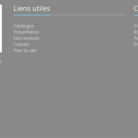
Liens utiles
C
Catalogue
ZI
Présentation
8
Nos services
Te
Contact
Em
Plan du site
e
s