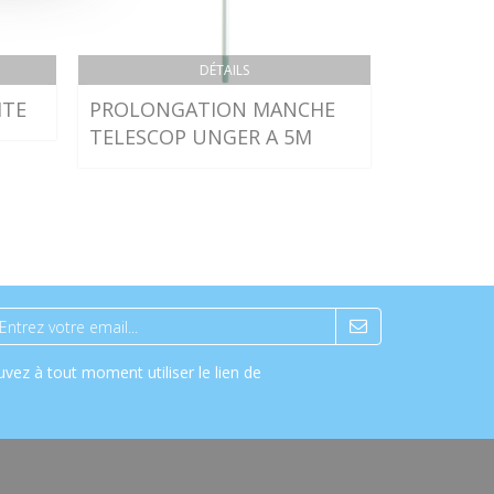
DÉTAILS
ITE
PROLONGATION MANCHE
BOBINE 
TELESCOP UNGER A 5M
HORIZONT
QUARTZ -
vez à tout moment utiliser le lien de