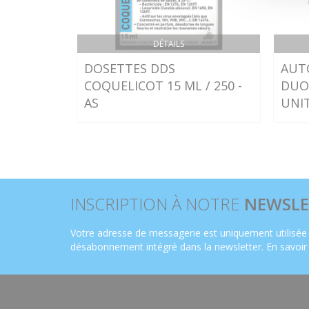
DÉTAILS
DOSETTES DDS
AUT
COQUELICOT 15 ML / 250 -
DUOM
AS
UNI
INSCRIPTION À NOTRE
NEWSLE
Votre adresse de messagerie est uniquement utilisée 
désabonnement intégré dans la newsletter.
En savoir