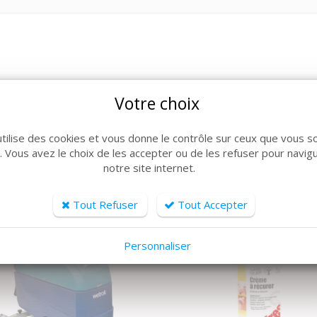
Votre choix
ARTICLES CONNEXES
lle de produits, découvrez également ces produits plébiscit
utilise des cookies et vous donne le contrôle sur ceux que vous s
r. Vous avez le choix de les accepter ou de les refuser pour navig
notre site internet.
Tout Refuser
Tout Accepter
Personnaliser