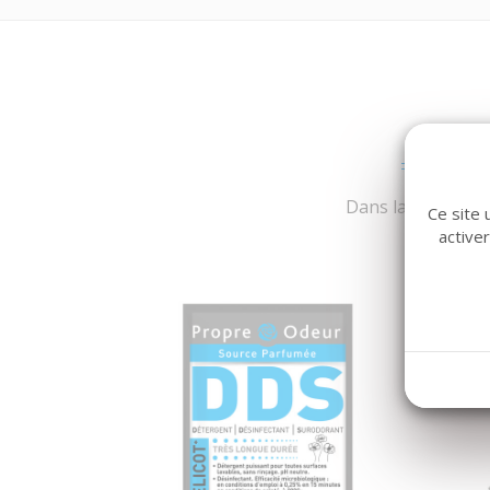
Dans la même fami
Ce site 
active