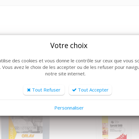
Votre choix
ARTICLES CONNEXES
lle de produits, découvrez également ces produits plébiscit
utilise des cookies et vous donne le contrôle sur ceux que vous s
r. Vous avez le choix de les accepter ou de les refuser pour navig
notre site internet.
Tout Refuser
Tout Accepter
Personnaliser