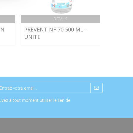
DÉTAILS
ON
PREVENT NF 70 500 ML -
SEAU IND
UNITE
UNITE
vez à tout moment utiliser le lien de