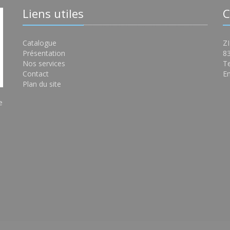
Liens utiles
C
Catalogue
ZI
Présentation
8
Nos services
Te
Contact
Em
Plan du site
e
s