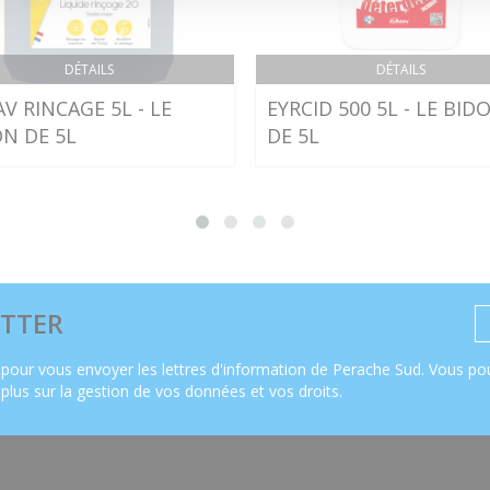
DÉTAILS
DÉTAILS
V RINCAGE 5L - LE
EYRCID 500 5L - LE BID
N DE 5L
DE 5L
TTER
pour vous envoyer les lettres d'information de Perache Sud. Vous pou
 plus sur la gestion de vos données et vos droits
.