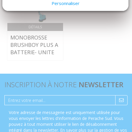
Personnaliser
DÉTAILS
MONOBROSSE
BRUSHBOY PLUS A
BATTERIE- UNITE
INSCRIPTION À NOTRE
NEWSLETTER
Votre adresse de messagerie est uniquement utilisée pour
vous envoyer les lettres d'information de Perache Sud. Vous
pouvez à tout moment utiliser le lien de désabonnement
intégré dans la newsletter.
En savoir plus sur la gestion de vos