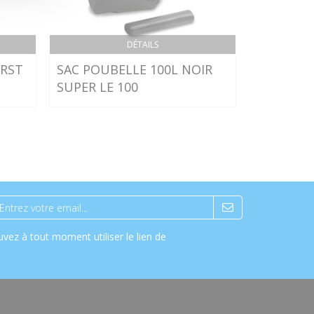
DÉTAILS
 RST
SAC POUBELLE 100L NOIR
BROSSE 
SUPER LE 100
BLANC TR
UNITE
vez à tout moment utiliser le lien de