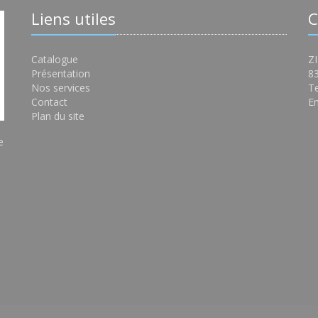
Liens utiles
C
Catalogue
ZI
Présentation
8
Nos services
Te
Contact
Em
Plan du site
e
s