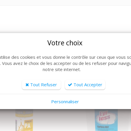
Votre choix
ARTICLES CONNEXES
lle de produits, découvrez également ces produits plébiscit
utilise des cookies et vous donne le contrôle sur ceux que vous s
r. Vous avez le choix de les accepter ou de les refuser pour navig
notre site internet.
Tout Refuser
Tout Accepter
Personnaliser