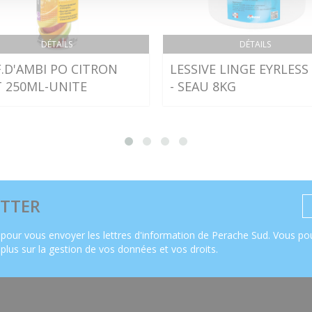
DÉTAILS
DÉTAILS
.D'AMBI PO CITRON
LESSIVE LINGE EYRLESS
T 250ML-UNITE
- SEAU 8KG
TTER
pour vous envoyer les lettres d'information de Perache Sud. Vous pou
 plus sur la gestion de vos données et vos droits
.