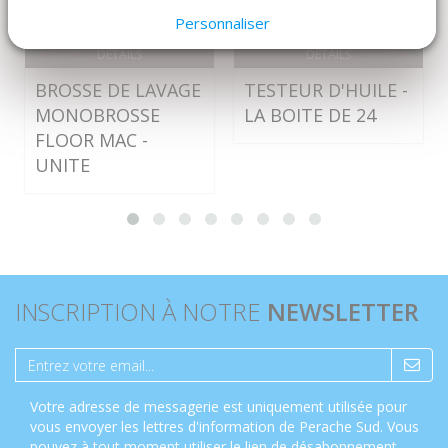
Personnaliser
DÉTAILS
DÉTAILS
BROSSE DE LAVAGE
TESTEUR D'HUILE -
MONOBROSSE
LA BOITE DE 24
FLOOR MAC -
UNITE
INSCRIPTION À NOTRE
NEWSLETTER
Votre adresse de messagerie est uniquement utilisée pour
vous envoyer les lettres d'information de Perache Sud. Vous
pouvez à tout moment utiliser le lien de désabonnement