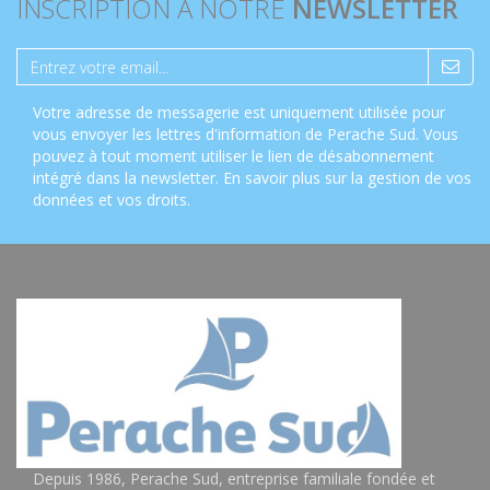
INSCRIPTION À NOTRE
NEWSLETTER
Votre adresse de messagerie est uniquement utilisée pour
vous envoyer les lettres d'information de Perache Sud. Vous
pouvez à tout moment utiliser le lien de désabonnement
intégré dans la newsletter.
En savoir plus sur la gestion de vos
données et vos droits
.
Depuis 1986, Perache Sud, entreprise familiale fondée et