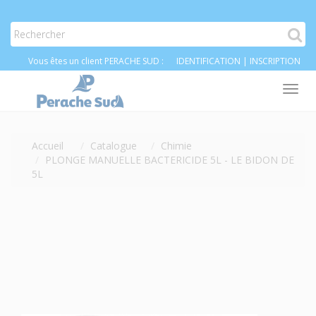
Vous êtes un client PERACHE SUD :
IDENTIFICATION
|
INSCRIPTION
Tog
nav
Accueil
Catalogue
Chimie
PLONGE MANUELLE BACTERICIDE 5L - LE BIDON DE
5L