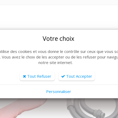
Votre choix
ARTICLES CONNEXES
lle de produits, découvrez également ces produits plébiscit
utilise des cookies et vous donne le contrôle sur ceux que vous s
r. Vous avez le choix de les accepter ou de les refuser pour navig
notre site internet.
Tout Refuser
Tout Accepter
Personnaliser