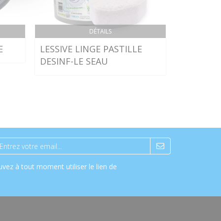
DÉTAILS
E
LESSIVE LINGE PASTILLE
CONTENE
DESINF-LE SEAU
vez à tout moment utiliser le lien de