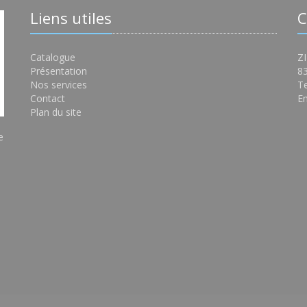
Liens utiles
C
Catalogue
ZI
Présentation
8
Nos services
Te
Contact
Em
Plan du site
e
s