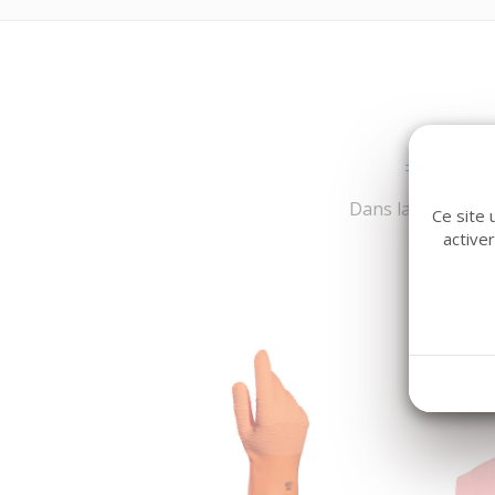
Dans la même fami
Ce site 
active