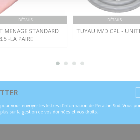
DÉTAILS
DÉTAILS
T MENAGE STANDARD
TUYAU M/D CPL - UNIT
8.5 -LA PAIRE
TTER
pour vous envoyer les lettres d'information de Perache Sud. Vous pou
 plus sur la gestion de vos données et vos droits
.