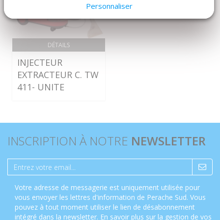
Personnaliser
DÉTAILS
INJECTEUR
EXTRACTEUR C. TW
411- UNITE
INSCRIPTION À NOTRE
NEWSLETTER
Votre adresse de messagerie est uniquement utilisée pour
vous envoyer les lettres d'information de Perache Sud. Vous
pouvez à tout moment utiliser le lien de désabonnement
intégré dans la newsletter.
En savoir plus sur la gestion de vos