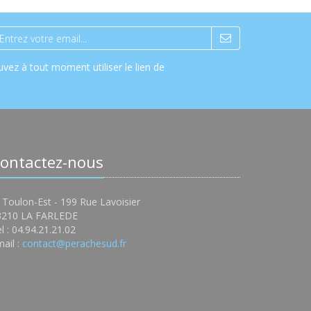
vez à tout moment utiliser le lien de
ontactez-nous
 Toulon-Est - 199 Rue Lavoisier
3210 LA FARLEDE
l : 04.94.21.21.02
ail :
contact@perachesud.fr