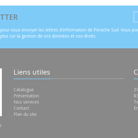
TTER
pour vous envoyer les lettres d'information de Perache Sud. Vous pou
 plus sur la gestion de vos données et vos droits
.
Liens utiles
C
Catalogue
ZI
Présentation
8
Nos services
Te
Contact
Em
Plan du site
e
s